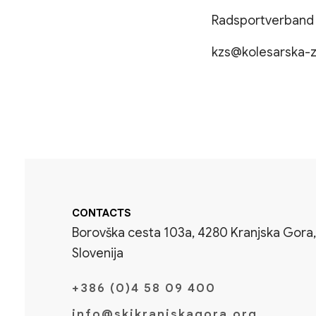
Radsportverband
kzs@kolesarska-z
CONTACTS
Borovška cesta 103a, 4280 Kranjska Gora,
Slovenija
+386 (0)4 58 09 400
info@skikranjskagora.org