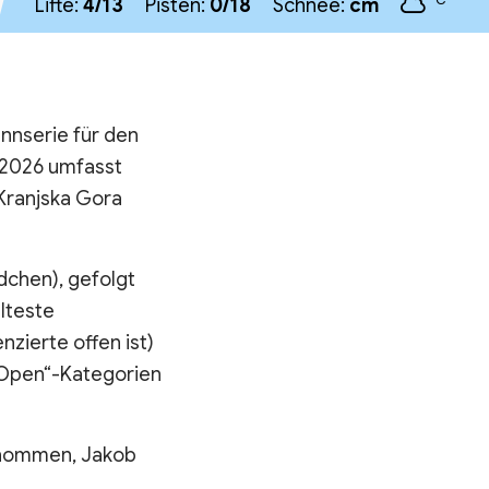
Lifte:
4/13
Pisten:
0/18
Schnee:
cm
nnserie für den
 2026 umfasst
 Kranjska Gora
dchen), gefolgt
älteste
nzierte offen ist)
 „Open“-Kategorien
genommen, Jakob