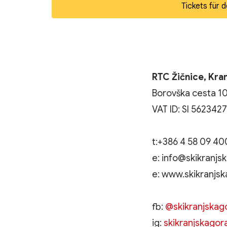
Tickets für den Easyloop Brsnina k
RTC Žičnice, Kran
Borovška cesta 10
VAT ID: SI 562342
t:+386 4 58 09 40
e: info@skikranjs
e: www.skikranjsk
fb:
@skikranjskag
ig:
skikranjskagor