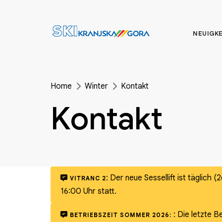
NEUIGK
Home
Winter
Kontakt
Kontakt
:
Der neue Sessellift ist täglich 
VITRANC 2
16:00 Uhr statt.
:
Die letzte B
BETRIEBSZEIT SOMMER 2026: