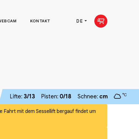
DE
WEBCAM
KONTAKT
°C
Lifte:
3/13
Pisten:
0/18
Schnee:
cm
te Fahrt mit dem Sessellift bergauf findet um