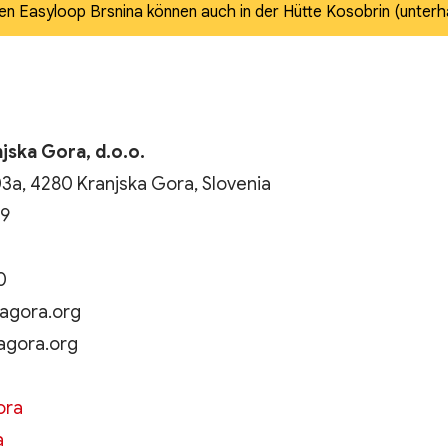
önnen auch in der Hütte Kosobrin (unterhalb von
jska Gora, d.o.o.
3a, 4280 Kranjska Gora, Slovenia
79
0
kagora.org
agora.org
ora
a