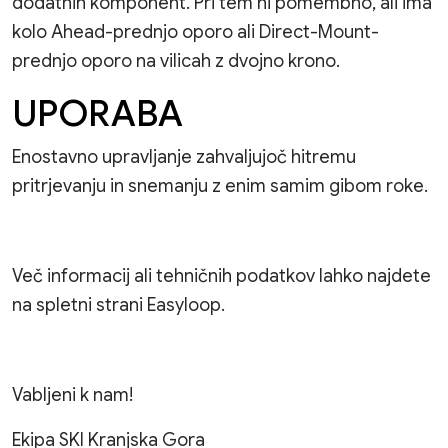
dodatnih komponent. Pri tem ni pomembno, ali ima
kolo Ahead-prednjo oporo ali Direct-Mount-
prednjo oporo na vilicah z dvojno krono.
UPORABA
Enostavno upravljanje zahvaljujoč hitremu
pritrjevanju in snemanju z enim samim gibom roke.
Več informacij ali tehničnih podatkov lahko najdete
na spletni strani
Easyloop
.
Vabljeni k nam!
Ekipa SKI Kranjska Gora