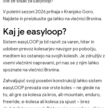
Ste že slišali za Easyloop?
V poletni sezoni 2026 prihaja v Kranjsko Goro.
Najdete in preizkusite ga lahko na vlečnici Brsnina.
Kaj je easyloop?
Sistem easyLOOP je bil razvit za varen, hiter in
udoben prevoz kolesarjev navzgor po pobočju,
medtem ko ostanejo na svojih kolesih. Je združljiv z
vsemi vlečnimi napravami, pri nas se z njim lahko
spoznate na vlečnici Brsnina.
Zahvaljujoč svoji posebni konstrukciji lahko sistem
easyLOOP prevaža vse vrste koles – ne glede na
to, ali gre za kolesa za kros, all-mountain, enduro,
freeride, e-kolesa ali kolesa za spust – brez