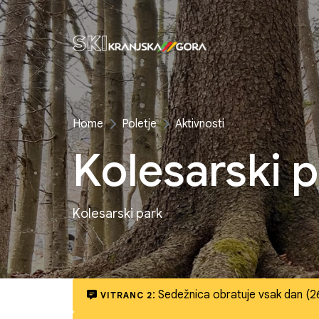
Home
Poletje
Aktivnosti
Kolesarski 
Kolesarski park
:
Sedežnica obratuje vsak dan (2
VITRANC 2