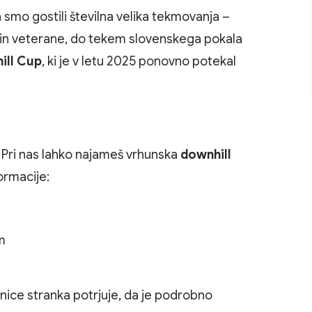
mo gostili številna velika tekmovanja –
 in veterane, do tekem slovenskega pokala
ill Cup
, ki je v letu 2025 ponovno potekal
 Pri nas lahko najameš vrhunska
downhill
formacije:
m
ce stranka potrjuje, da je podrobno