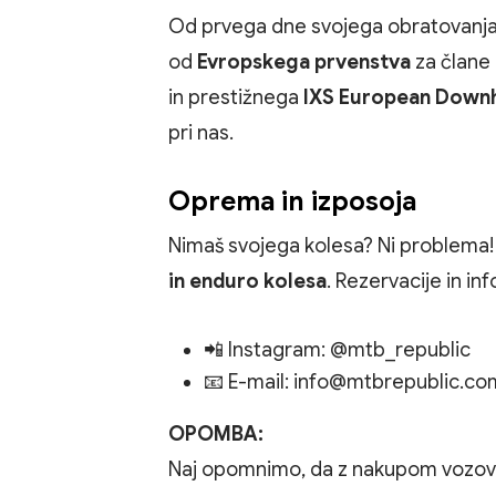
Od prvega dne svojega obratovanja s
od
Evropskega prvenstva
za člane
in prestižnega
IXS European Downh
pri nas.
Oprema in izposoja
Nimaš svojega kolesa? Ni problema!
in enduro kolesa
. Rezervacije in in
📲 Instagram:
@mtb_republic
📧 E-mail:
info@mtbrepublic.co
OPOMBA:
Naj opomnimo, da z nakupom vozovni