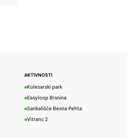
AKTIVNOSTI
Kolesarski park
Easyloop Brsnina
Sankališče Besna Pehta
Vitranc 2