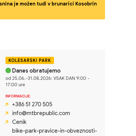
snina je možen tudi v brunarici Kosobrin
KOLESARSKI PARK
Danes obratujemo
od 25.06.-31.08.2026: VSAK DAN 9:00 -
17:00 ure
INFORMACIJE:
+386 51 270 505
info@mtbrepublic.com
Cenik
bike-park-pravice-in-obveznosti-