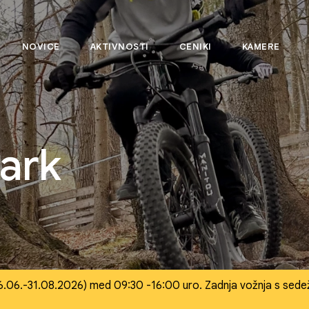
NOVICE
AKTIVNOSTI
CENIKI
KAMERE
park
6.06.-31.08.2026) med 09:30 -16:00 uro. Zadnja vožnja s sedež