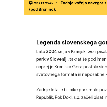
:
Zadnja vožnja navzgor z 
OBRATOVANJE
(pod Brsnino).
Legenda slovenskega gor
Leta
2004
se je v Kranjski Gori pisa
park v Sloveniji
, takrat še pod im
naprej je Kranjska Gora postala sin
svetovnega formata in nepozabne k
Zadnje leta je bil bike park malo po
Republik, Rok Dokl, s.p. začeli pisat