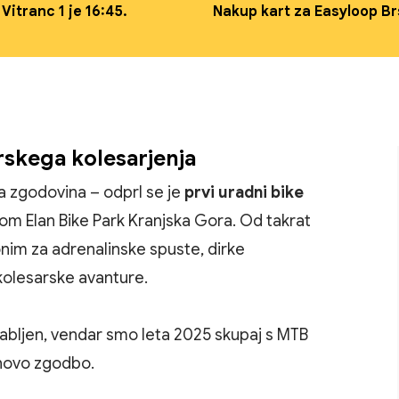
Vitranc 1 je 16:45.
Nakup kart za Easyloop Br
skega kolesarjenja
la zgodovina – odprl se je
prvi uradni bike
enom
Elan Bike Park Kranjska Gora
. Od takrat
onim za adrenalinske spuste, dirke
olesarske avanture.
zabljen, vendar smo leta 2025 skupaj s MTB
i novo zgodbo.